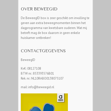
OVER BEWEEGID
De BeweegID box is zeer geschikt om invulling te
geven aan extra beweegmomenten binnen het
dagprogramma van kwetsbare ouderen. Wat mij
betreft mag de box daarom in geen enkele
huiskamer ontbreken!
CONTACTGEGEVENS
BeweegID
KvK: 08127108
BTW nr.: 853393576B01
Rek. nr.: NL10RABO0138075107
mail: info@beweegid.nl