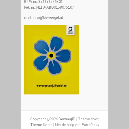
BTW nr.: 853393576B01
Rek. nr.: NL10RABO0138075107
mail: info@beweegid.nl
Copyright ©2026
BeweegID
| Thema door:
Theme Horse
| Met de hulp van:
WordPress