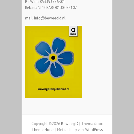
BTW nr.: 853393576B01
Rek. nr.: NL10RABO0138075107
mail: info@beweegid.nl
Copyright ©2026
BeweegID
| Thema door:
Theme Horse
| Met de hulp van:
WordPress